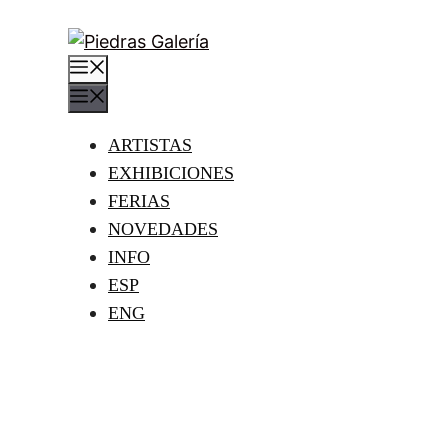
Saltar
al
MENÚ
contenido
MENÚ
ARTISTAS
EXHIBICIONES
FERIAS
NOVEDADES
INFO
ESP
ENG