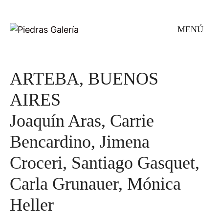
Saltar
al
MENÚ
contenido
ARTEBA, BUENOS
AIRES
Joaquín Aras, Carrie
Bencardino, Jimena
Croceri, Santiago Gasquet,
Carla Grunauer, Mónica
Heller